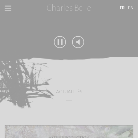
Charles Belle
FR
-
EN
PAGE D'ACCUEIL
ACTUALITÉS
PEINTURES ET DESSINS
FILMS
LES ÉDITIONS
BIOGRAPHIE
ACTUALITÉS
PRESSE
CONTACT
MUSÉE VIRTUEL