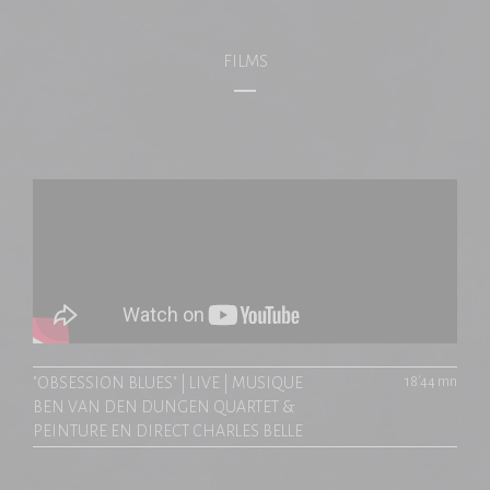
FILMS
"OBSESSION BLUES" | LIVE | MUSIQUE
18'44 mn
BEN VAN DEN DUNGEN QUARTET &
PEINTURE EN DIRECT CHARLES BELLE