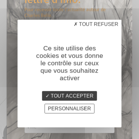
lettre d'info.
Charles Belle
Pour recevoir toute l'actualité autour de 
Charles Belle.
TOUT REFUSER
Charles Belle est un peintre dont l’œuvre est reconnue pour ses
représentations de la nature dans des formats souvent
monumentaux.
Ce site utilise des
En 2022 et 2023, 7 musées de France se sont associés pour
cookies et vous donne
présenter la première grande rétrospective consacrée à son
le contrôle sur ceux
oeuvre en France.
que vous souhaitez
Il est membre fondateur du consortium Art Identification
activer
Standard (AIS) depuis 2019.
TOUT ACCEPTER
PERSONNALISER
Consulter le CV
Consulter la biographie