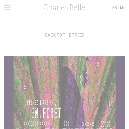
Charles Belle
FR
-
EN
PAGE D'ACCUEIL
BACK TO THE TREES
ACTUALITÉS
PEINTURES ET DESSINS
FILMS
LES ÉDITIONS
BIOGRAPHIE
PRESSE
CONTACT
MUSÉE VIRTUEL